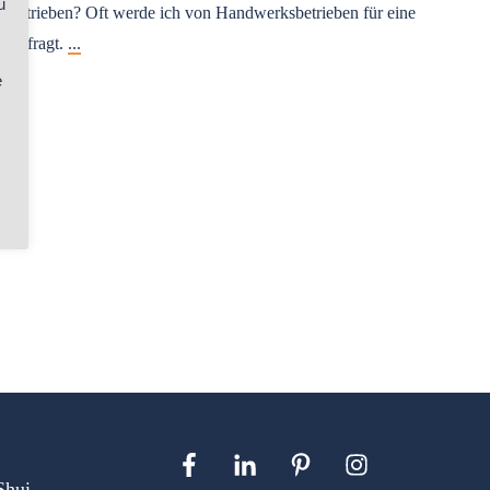
u
betrieben? Oft werde ich von Handwerksbetrieben für eine
angefragt.
...
e
Shui