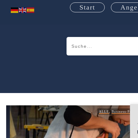
Start
Ange
ALLE
,
Business-Feng-