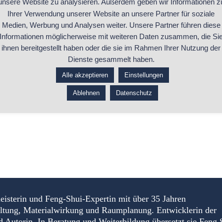
unsere Website zu analysieren. Außerdem geben wir Informationen z
Warum Feng Shui in Handwerks
Ihrer Verwendung unserer Website an unsere Partner für soziale
Business-Feng-Shui-Beratung 
Medien, Werbung und Analysen weiter. Unsere Partner führen diese
Informationen möglicherweise mit weiteren Daten zusammen, die Si
ihnen bereitgestellt haben oder die sie im Rahmen Ihrer Nutzung der
...ganzen Beitrag lesen
Dienste gesammelt haben.
Alle akzeptieren
Einstellungen
Ablehnen
Datenschutz
eisterin und Feng-Shui-Expertin mit über 35 Jahren
altung, Materialwirkung und Raumplanung. Entwicklerin der
torin. In Beratung und Weiterbildung übersetzt sie Feng 