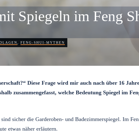
mit Spiegeln im Feng Sh
NDLAGEN
,
FENG-SHUI-MYTHEN
tnerschaft?“
Diese Frage wird mir auch nach über 16 Jahr
eshalb zusammengefasst, welche Bedeutung Spiegel im Fen
 sind sicher die Garderoben- und Badezimmerspiegel. Im Feng
te etwas näher erläutern.