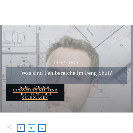
23/07/2023
Was sind Fehlbereiche im Feng Shui?
ALLE
,
BAUEN &
RENOVIEREN MIT FENG
SHUI
,
FENG SHUI
GRUNDLAGEN