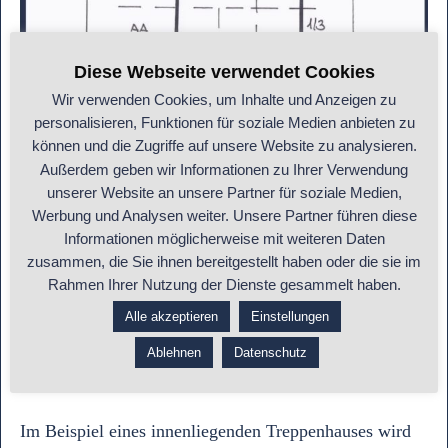
Diese Webseite verwendet Cookies
Wir verwenden Cookies, um Inhalte und Anzeigen zu
personalisieren, Funktionen für soziale Medien anbieten zu
können und die Zugriffe auf unsere Website zu analysieren.
Außerdem geben wir Informationen zu Ihrer Verwendung
unserer Website an unsere Partner für soziale Medien,
Werbung und Analysen weiter. Unsere Partner führen diese
Kann man Fehlbereiche ausgleichen?
Informationen möglicherweise mit weiteren Daten
zusammen, die Sie ihnen bereitgestellt haben oder die sie im
Rahmen Ihrer Nutzung der Dienste gesammelt haben.
Wände, die an die Fehlbereiche angrenzen, können
durch förderliche Farbtöne und Formen (auch
Alle akzeptieren
Einstellungen
Abbildungen der passenden Elemente) gestaltet und
Ablehnen
Datenschutz
zum großen Teil ausgeglichen werden.
Im Beispiel eines innenliegenden Treppenhauses wird