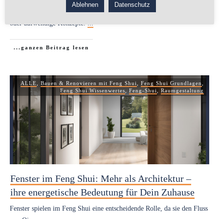
Ablehnen
Datenschutz
Viele denken bei Feng Shui sofort an teure Möbel, große Umbauten
oder aufwendige Konzepte.
...
...ganzen Beitrag lesen
ALLE
,
Bauen & Renovieren mit Feng Shui
,
Feng Shui Grundlagen
,
Feng Shui Wissenwertes
,
Feng-Shui
,
Raumgestaltung
Fenster im Feng Shui: Mehr als Architektur –
ihre energetische Bedeutung für Dein Zuhause
Fenster spielen im Feng Shui eine entscheidende Rolle, da sie den Fluss