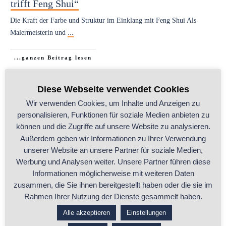
trifft Feng Shui“
Die Kraft der Farbe und Struktur im Einklang mit Feng Shui Als
Malermeisterin und
...
...ganzen Beitrag lesen
Diese Webseite verwendet Cookies
ALLE
,
Bauen & Renovieren mit Feng Shui
,
Inneneinrichtung
,
Raumgestaltung
Wir verwenden Cookies, um Inhalte und Anzeigen zu
personalisieren, Funktionen für soziale Medien anbieten zu
können und die Zugriffe auf unsere Website zu analysieren.
Außerdem geben wir Informationen zu Ihrer Verwendung
unserer Website an unsere Partner für soziale Medien,
Werbung und Analysen weiter. Unsere Partner führen diese
Informationen möglicherweise mit weiteren Daten
zusammen, die Sie ihnen bereitgestellt haben oder die sie im
Feng Shui muss nicht teuer sein: Mit einfachen
Rahmen Ihrer Nutzung der Dienste gesammelt haben.
und kostengünstigen Mitteln zu mehr Harmonie
Alle akzeptieren
Einstellungen
in Deinem Zuhause