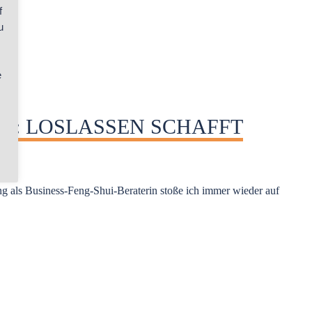
f
u
e
ness: LOSLASSEN SCHAFFT
ng als Business-Feng-Shui-Beraterin stoße ich immer wieder auf