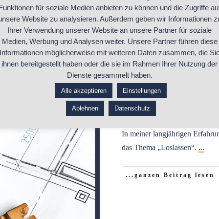
Funktionen für soziale Medien anbieten zu können und die Zugriffe au
unsere Website zu analysieren. Außerdem geben wir Informationen z
Ihrer Verwendung unserer Website an unsere Partner für soziale
Medien, Werbung und Analysen weiter. Unsere Partner führen diese
Informationen möglicherweise mit weiteren Daten zusammen, die Si
ihnen bereitgestellt haben oder die sie im Rahmen Ihrer Nutzung der
Dienste gesammelt haben.
Auch im Busi
iness-Feng-Shui
,
Selbstständigkeit
Alle akzeptieren
Einstellungen
RAUM!
Ablehnen
Datenschutz
In meiner langjährigen Erfahru
das Thema „Loslassen“.
...
...ganzen Beitrag lesen