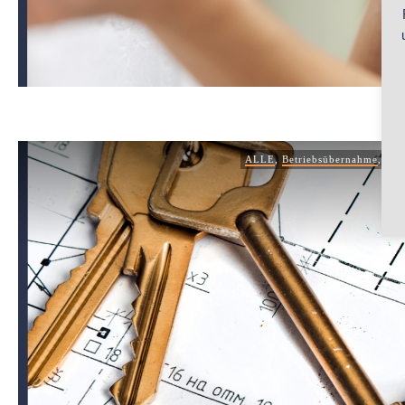
ALLE
,
Betriebsübernahme
,
Bus