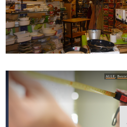
ALLE
,
Betri