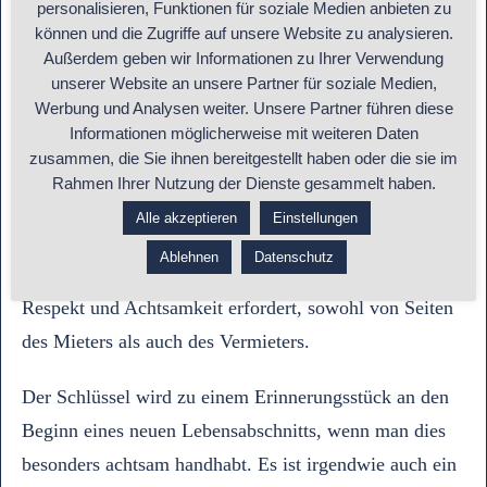
personalisieren, Funktionen für soziale Medien anbieten zu
das Zuhause zu schützen, zu pflegen und zu einem Ort
können und die Zugriffe auf unsere Website zu analysieren.
des Wohlbefindens zu machen.
Außerdem geben wir Informationen zu Ihrer Verwendung
unserer Website an unsere Partner für soziale Medien,
Die Schlüsselübergabe ist gleichzeitig der Eintritt in
Werbung und Analysen weiter. Unsere Partner führen diese
Informationen möglicherweise mit weiteren Daten
die Privatsphäre.
Der Schlüssel gibt Zugang zu einem
zusammen, die Sie ihnen bereitgestellt haben oder die sie im
Raum, der nicht nur aus Wänden und Möbeln besteht,
Rahmen Ihrer Nutzung der Dienste gesammelt haben.
sondern auch aus persönlichen Erinnerungen,
Alle akzeptieren
Einstellungen
Emotionen und individuellem Lebensstil. Dieser Eintritt
Ablehnen
Datenschutz
in die Privatsphäre ist ein sensibler Übergang, der
Respekt und Achtsamkeit erfordert, sowohl von Seiten
des Mieters als auch des Vermieters.
Der Schlüssel wird zu einem Erinnerungsstück an den
Beginn eines neuen Lebensabschnitts, wenn man dies
besonders achtsam handhabt. Es ist irgendwie auch ein